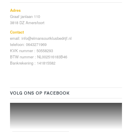
Adres
Graaf janlaan 110
3818 DZ Amersfoort
Contact
email: info@elmansouriklusbedrijf.nl
telefoon: 0643271969
KVK nummer : 50558293
BTW nummer : NL002516183B46
Bankrekening : 141815582
VOLG ONS OP FACEBOOK